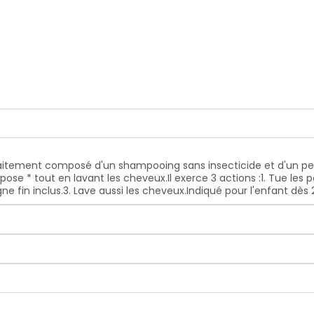
traitement composé d'un shampooing sans insecticide et d'un pei
se * tout en lavant les cheveux.Il exerce 3 actions :1. Tue les 
ne fin inclus.3. Lave aussi les cheveux.Indiqué pour l'enfant dès 2