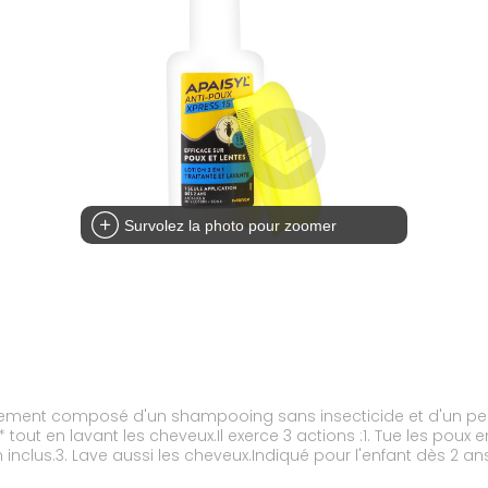
Survolez la photo pour zoomer
aitement composé d'un shampooing sans insecticide et d'un pei
out en lavant les cheveux.Il exerce 3 actions :1. Tue les poux e
n inclus.3. Lave aussi les cheveux.Indiqué pour l'enfant dès 2 ans