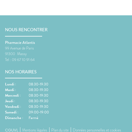
NOUS RENCONTRER
Pharmacie Atlantis
99 Avenue de Paris
91300
Massy
Tel :
09 67 10 91 64
NOS HORAIRES
Lundi
:
08:30-19:30
Mardi
:
08:30-19:30
Mercredi
:
08:30-19:30
Jeudi
:
08:30-19:30
Vendredi
:
08:30-19:30
Samedi
:
09:00-19:00
Dimanche
:
Fermé
CGUVL
Mentions légales
Plan du site
Données personnelles et cookies