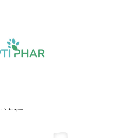
ux
>
Anti-poux