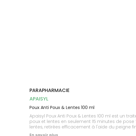
Dispositifs
Cheveux
médicaux
Corps
Homme
Solaire
Visage
PARAPHARMACIE
APAISYL
Poux Anti Poux & Lentes 100 ml
Apaisyl Poux Anti Poux & Lentes 100 ml est un tr
poux et lentes en seulement 15 minutes de pose * t
lentes, retirées efficacement à l'aide du peigne fi
En savoir plus