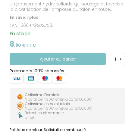
un pansement hydrocolloïde qui soulage et favorise
la cicatrisation de l’ampoule du talon en toute
discrétion.
En savoir plus
EAN :
3664492022581
En stock
8
,
90
€ TTC
Ajouter au panier
-
1
+
Paiements 100% sécurisés
Colissimo Domicile
À partir de 4,90€, offert à partir 50,00€
Colissimo en point relais
À partir de 4,90€, offert à partir 50,00€
Retrait en pharmacie
Offert
Politique de retour
Satisfait ou remboursé