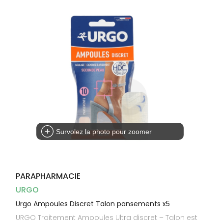
Dispositifs
Cheveux
médicaux
Corps
Homme
Solaire
Visage
Survolez la photo pour zoomer
PARAPHARMACIE
URGO
Urgo Ampoules Discret Talon pansements x5
URGO Traitement Ampoules Ultra discret – Talon est