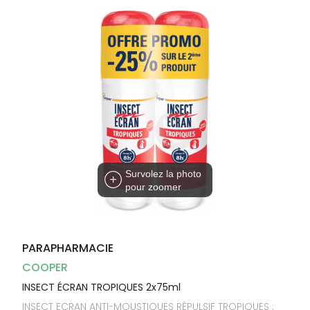
Dispositifs
Cheveux
médicaux
Corps
Homme
Solaire
Visage
Survolez la photo
pour zoomer
PARAPHARMACIE
COOPER
INSECT ÉCRAN TROPIQUES 2x75ml
INSECT ECRAN ANTI-MOUSTIQUES RÉPULSIF TROPIQUES :