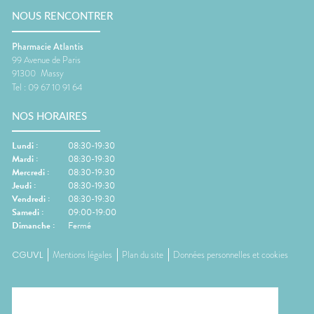
NOUS RENCONTRER
Pharmacie Atlantis
99 Avenue de Paris
91300
Massy
Tel :
09 67 10 91 64
NOS HORAIRES
Lundi
:
08:30-19:30
Mardi
:
08:30-19:30
Mercredi
:
08:30-19:30
Jeudi
:
08:30-19:30
Vendredi
:
08:30-19:30
Samedi
:
09:00-19:00
Dimanche
:
Fermé
CGUVL
Mentions légales
Plan du site
Données personnelles et cookies