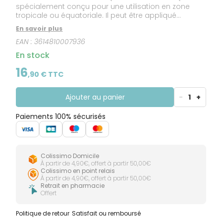
spécialement conçu pour une utilisation en zone
tropicale ou équatoriale. Il peut être appliqué
facilement sur la peau des adultes mais aussi des
En savoir plus
enfants à partir de 2 ans.
EAN :
3614810007936
En stock
16
,
90
€ TTC
Ajouter au panier
-
1
+
Paiements 100% sécurisés
Colissimo Domicile
À partir de 4,90€, offert à partir 50,00€
Colissimo en point relais
À partir de 4,90€, offert à partir 50,00€
Retrait en pharmacie
Offert
Politique de retour
Satisfait ou remboursé