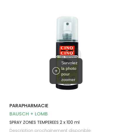
Dispositifs
Cheveux
médicaux
Corps
Homme
Solaire
Visage
Survolez
la photo
pour
zoomer
PARAPHARMACIE
BAUSCH + LOMB
SPRAY ZONES TEMPEREES 2 x 100 ml
Description prochainement disponible