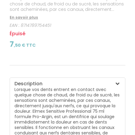
chose de chaud, de froid ou de sucré, les sensations
sont acheminées, par ces canaux, directement
jusqu'aux nerfs, ce qui provoque la douleur. Elmex
En savoir plus
Sensitive Professional 75 ml formule Pro-Argin, est un
EAN :
8714789754451
dentifrice qui soulage immédiatement la douleur en
cas de dents sensibles. Il fonctionne en obstruant les
Épuisé
canaux conduisant aux nerfs dentaires sensibles, de
façon à bloquer la douleur. Utilisé régulièrement, il
7
,
50
€ TTC
forme une barrière protectrice de longue durée
servant de rempart contre la sensibilité. La douleur
est immédiatement soulagée, et de manière
durable.
Description
Lorsque vos dents entrent en contact avec
quelque chose de chaud, de froid ou de sucré, les
sensations sont acheminées, par ces canaux,
directement jusqu'aux nerfs, ce qui provoque la
douleur. Elmex Sensitive Professional 75 ml
formule Pro-Argin, est un dentifrice qui soulage
immédiatement la douleur en cas de dents
sensibles. Il fonctionne en obstruant les canaux
conduisant aux nerfs dentaires sensibles, de