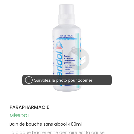
Dispositifs
Cheveux
médicaux
Corps
Homme
Solaire
Visage
Survolez la photo pour zoomer
PARAPHARMACIE
MÉRIDOL
Bain de bouche sans alcool 400ml
La plaque bactérienne dentaire est la cause