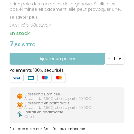
principale des maladies de la gencive. Si elle n'est
pas éliminée efficacement, elle peut provoquer une
inflammation des gencives (rougeur, gonflement et
En savoir plus
saignements). Grâce aux propriétés de ses deux
EAN :
7610108052707
agents actifs, ce bain de bouche agit directement en
: Mais il agit aussi indirectement en : De plus, les deux
En stock
fluorures de Méridol renforcent l'émail des dents.
Méridol Bain de Bouche 400 ml est recommandé
7
,
50
€ TTC
pour l'hygiène quotidienne des adultes et, en raison
de ses propriétés particulières, aux porteurs
d'appareils dentaires, de prothèses partielles et en
Ajouter au panier
-
1
+
cas d'hygiène bucco-dentaire rendue difficile.
Solution sans alcool, prête à l'emploi. aidant à
Paiements 100% sécurisés
réduire la plaque dentaire,limitant sa
reformation.contribuant à réduire l'inflammation
gingivale,favorisant la diminution des saignements.
Colissimo Domicile
À partir de 4,90€, offert à partir 50,00€
Colissimo en point relais
À partir de 4,90€, offert à partir 50,00€
Retrait en pharmacie
Offert
Politique de retour
Satisfait ou remboursé