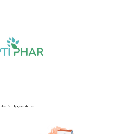
-être
>
Hygiène du nez