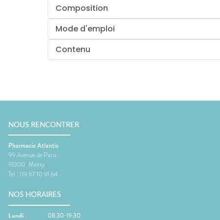
Composition
Mode d'emploi
Contenu
NOUS RENCONTRER
Pharmacie Atlantis
99 Avenue de Paris
91300
Massy
Tel :
09 67 10 91 64
NOS HORAIRES
Lundi
:
08:30-19:30