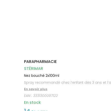
Dispositifs
Cheveux
médicaux
Corps
Homme
Solaire
Visage
PARAPHARMACIE
STÉRIMAR
Nez bouché 2x100ml
Spray recommandé chez l’enfant dès 3 ans et l’a
En savoir plus
EAN :
3331300097122
En stock