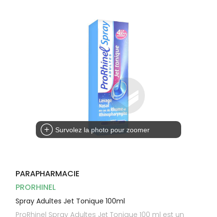
Dispositifs
Cheveux
médicaux
Corps
Homme
Solaire
Visage
Survolez la photo pour zoomer
PARAPHARMACIE
PRORHINEL
Spray Adultes Jet Tonique 100ml
ProRhinel Spray Adultes Jet Tonique 100 ml est un