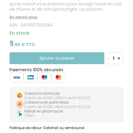
spray nasal sous pression pour lavage nasal en cas
de rhume et de rhinopharyngite. La solution
nettoyante contient un fluidifiant et un antiseptique.Le
En savoir plus
rhume et la rhinopharyngite sont des infections de la
EAN :
3401597356544
muqueuse nasale. Celle-ci se défend en
développant une réaction inflammatoire qui aboutit
En stock
à une augmentation des sécrétions nasales. Le nez
est bouché et/ou il coule. ProRhinel Jet Tonique
9
,
50
€ TTC
facilite l'évacuation des mucosités et des agents
infectieux, diminue l'obstruction nasale et libère le
nez, pour une meilleure respiration.
Ajouter au panier
-
1
+
Paiements 100% sécurisés
Colissimo Domicile
À partir de 4,90€, offert à partir 50,00€
Colissimo en point relais
À partir de 4,90€, offert à partir 50,00€
Retrait en pharmacie
Offert
Politique de retour
Satisfait ou remboursé