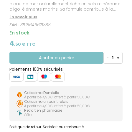
d’eau de mer naturellement riche en sels minéraux et
oligo-éléments marins. Sa formule contribue à la
diminution des symptômes allergiques, tout en
En savoir plus
facilitant l’évacuation en douceur des sécrétions
EAN :
3518646671388
nasales, qui peuvent parfois vous gâcher la vie.
En stock
4
,
50
€ TTC
Ajouter au panier
-
1
+
Paiements 100% sécurisés
Colissimo Domicile
À partir de 4,90€, offert à partir 50,00€
Colissimo en point relais
À partir de 4,90€, offert à partir 50,00€
Retrait en pharmacie
Offert
Politique de retour
Satisfait ou remboursé