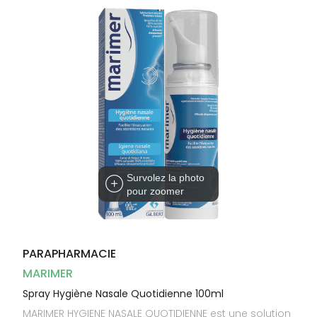
Dispositifs
Cheveux
médicaux
Corps
Homme
Solaire
Visage
Survolez la photo
pour zoomer
PARAPHARMACIE
MARIMER
Spray Hygiène Nasale Quotidienne 100ml
MARIMER HYGIENE NASALE QUOTIDIENNE est une solution