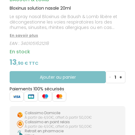
Bloxinus solution nasale 20ml
Le spray nasal Bloxinus de Baush & Lomb libère et
décongestionne les voies respiratoires lors des
rhumes, sinusites, rhinites allergiques ou en cas
d’hypertrophie des cornets nasaux. C’est un
En savoir plus
dispositif médical pour toute la famille et enfant à
EAN :
3401051621218
partir de 30 mois.
En stock
13
,
90
€ TTC
Ajouter au panier
-
1
+
Paiements 100% sécurisés
Colissimo Domicile
À partir de 4,90€, offert à partir 50,00€
Colissimo en point relais
À partir de 4,90€, offert à partir 50,00€
Retrait en pharmacie