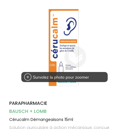
Dispositifs
Cheveux
médicaux
Corps
Homme
Solaire
Visage
Survolez la photo pour zoomer
PARAPHARMACIE
BAUSCH + LOMB
Cérucalm Démangeaisons 15ml
Solution auriculaire à action mécanique, conçue