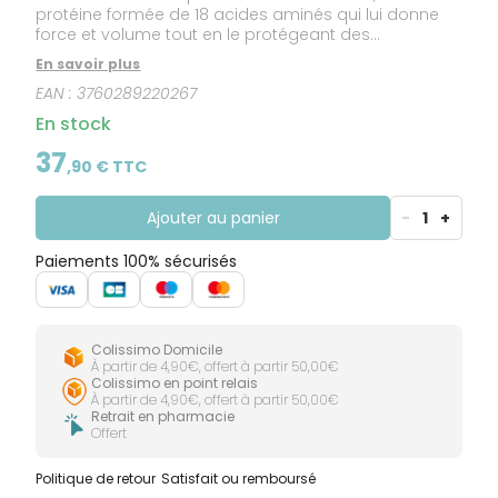
protéine formée de 18 acides aminés qui lui donne
force et volume tout en le protégeant des
agressions extérieures.Biocyte innove et crée
En savoir plus
Keratine Max Anti-chute, un complément alimentaire
EAN :
3760289220267
inspiré de la composition de cette matière originelle
et qui agit au cœur de la fibre capillaire.
En stock
37
,
90
€ TTC
Ajouter au panier
-
1
+
Paiements 100% sécurisés
Colissimo Domicile
À partir de 4,90€, offert à partir 50,00€
Colissimo en point relais
À partir de 4,90€, offert à partir 50,00€
Retrait en pharmacie
Offert
Politique de retour
Satisfait ou remboursé