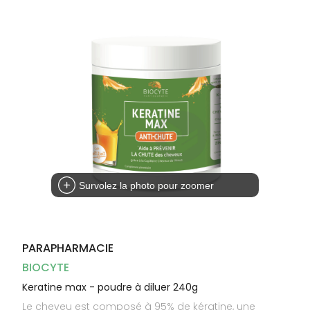
Dispositifs
Cheveux
médicaux
Corps
Homme
Solaire
Visage
Survolez la photo pour zoomer
PARAPHARMACIE
BIOCYTE
Keratine max - poudre à diluer 240g
Le cheveu est composé à 95% de kératine, une