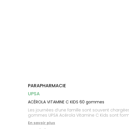
Dispositifs
Cheveux
médicaux
Corps
Homme
Solaire
Visage
PARAPHARMACIE
UPSA
ACÉROLA VITAMINE C KIDS 60 gommes
Les journées d’une famille sont souvent chargées,
gommes UPSA Acérola Vitamine C Kids sont formu
En savoir plus