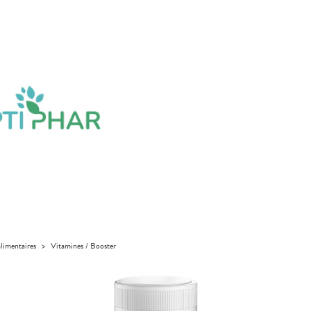
limentaires
>
Vitamines / Booster