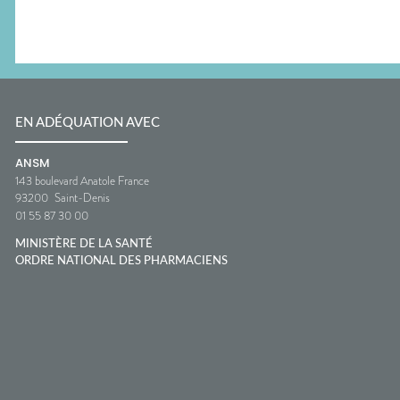
EN ADÉQUATION AVEC
ANSM
143 boulevard Anatole France
93200
Saint-Denis
01 55 87 30 00
MINISTÈRE DE LA SANTÉ
ORDRE NATIONAL DES PHARMACIENS