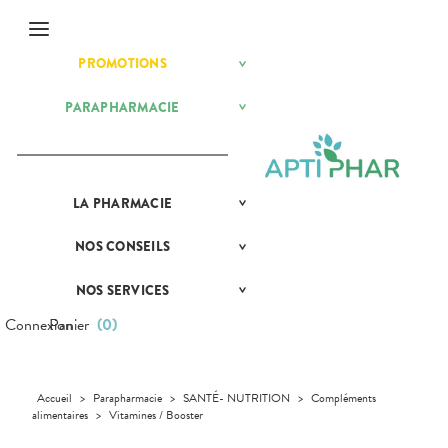
Menu
PROMOTIONS
BÉBÉ-
Etendre
MAMAN
HYGIÈNE-
PARAPHARMACIE
BÉBÉ-
Etendre
Etendre
INTIMITÉ
MAMAN
VISAGE-
HYGIÈNE-
Bébé-
Etendre
CORPS-
Maman
INTIMITÉ
CHEVEUX
MATÉRIEL ET
Hygiène
Etendre
LA
PRÉSENTATION
PHARMACIE
ACCESSOIRES
- Bien-
Etendre
DE LA
être
Auto-tests
MINCEUR-
PHARMACIE
Etendre
Intimité
SPORT
NOS
CONSEILS
NOS
Etendre
Contention et
NOS
-
CONSEILS
Immobilisation
Minceur
PHYTO-
SERVICES
Sexualité
SANTÉ
Etendre
AROMA-
NOS SERVICES
PRISE
Etendre
Instruments
Sport
NOS
Soins
BIO
COMPRENEZ
DE
et
GAMMES
dentaires
VOS
RENDEZ-
Connexion
Panier
(
0
)
Equipements
SANTÉ-
Bio
MALADIES
Etendre
VOUS
NOS
NUTRITION
Maintien à
Phyto-
SPÉCIALITÉS
L'ACTUALITÉ
MESSAGERIE
VÉTÉRINAIRE
Boissons et
domicile
Aroma
SANTÉ
Etendre
SÉCURISÉE
PHARMACIES
Aliments
Orthopédie
Vétérinaire
VISAGE-
Accueil
>
Parapharmacie
>
SANTÉ- NUTRITION
>
Compléments
DE GARDE
VIDÉOS DE
Etendre
SCAN
Compléments
CORPS-
alimentaires
>
Vitamines / Booster
DISPOSITIFS
D’ORDONNANCE
Trousse à
INFORMATIONS
alimentaires
CHEVEUX
MÉDICAUX
pharmacie
UTILES