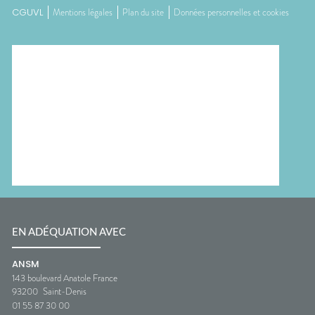
CGUVL
Mentions légales
Plan du site
Données personnelles et cookies
EN ADÉQUATION AVEC
ANSM
143 boulevard Anatole France
93200
Saint-Denis
01 55 87 30 00