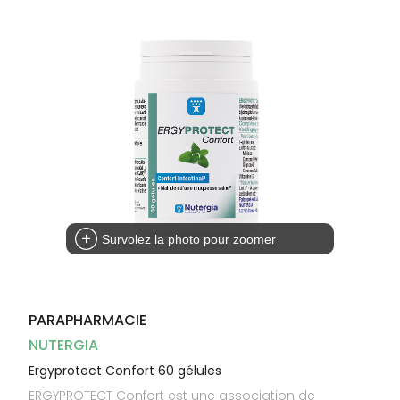
Dispositifs
Cheveux
médicaux
Corps
Homme
Solaire
Visage
Survolez la photo pour zoomer
PARAPHARMACIE
NUTERGIA
Ergyprotect Confort 60 gélules
ERGYPROTECT Confort est une association de