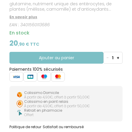
glutamine, nutriment unique des entérocytes, de
plantes (mélisse, camomille) et d’antioxydants
(curcumine, quercétine). La formule contient aussi de
En savoir plus
la vitamine B2. Formulé sans gluten, sans lactose,
EAN :
3401560113686
sans FODMAPs et sans sulfites.
En stock
20
,
90
€ TTC
Ajouter au panier
-
1
+
Paiements 100% sécurisés
Colissimo Domicile
À partir de 4,90€, offert à partir 50,00€
Colissimo en point relais
À partir de 4,90€, offert à partir 50,00€
Retrait en pharmacie
Offert
Politique de retour
Satisfait ou remboursé