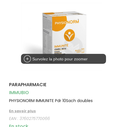
Dispositifs
Cheveux
médicaux
Corps
Homme
Solaire
Visage
Survolez la photo pour zoomer
PARAPHARMACIE
IMMUBIO
PHYSIONORM IMMUNITE Pdr 10Sach doubles
En savoir plus
EAN :
3760275770066
En stock