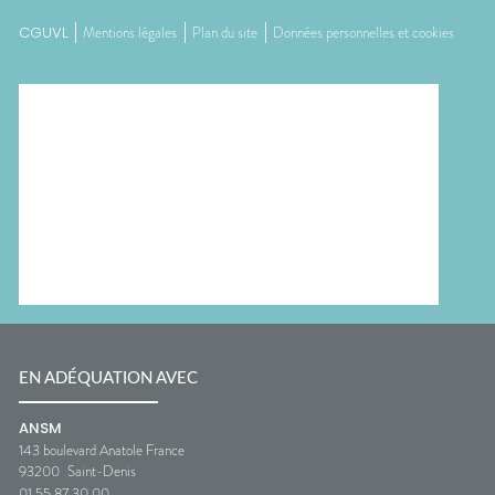
CGUVL
Mentions légales
Plan du site
Données personnelles et cookies
EN ADÉQUATION AVEC
ANSM
143 boulevard Anatole France
93200
Saint-Denis
01 55 87 30 00