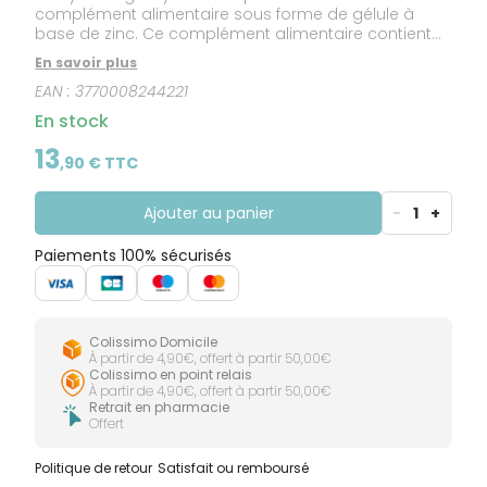
complément alimentaire sous forme de gélule à
base de zinc. Ce complément alimentaire contient
du Zinc, un oligo-élément utilisé par les personnes
En savoir plus
qui souhaitent améliorer la santé et la beauté de leur
EAN :
3770008244221
peau car il contribue au maintien d'une peau
normal. La technique de micro-encapsulation
En stock
assure une biodisponibilité élevée du Zinc.
13
,
90
€ TTC
Ajouter au panier
-
1
+
Paiements 100% sécurisés
Colissimo Domicile
À partir de 4,90€, offert à partir 50,00€
Colissimo en point relais
À partir de 4,90€, offert à partir 50,00€
Retrait en pharmacie
Offert
Politique de retour
Satisfait ou remboursé