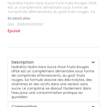
HydraFizz Hydra Sans Sucre Goût Fruits Rouges UPSA
est un complément alimentaire sous forme de
comprimés effervescents, au goût fruits rouges. Sa
formule associe des électrolytes, des vitamines et
En savoir plus
des actifs dans une version sans sucre. Le comprimé
EAN :
3585550001556
se dissout facilement dans l’eau pour une
consommation pratique au quotidien.
Épuisé
Description
HydraFizz Hydra Sans Sucre Goût Fruits Rouges
UPSA est un complément alimentaire sous forme
de comprimés effervescents, au goût fruits
rouges. Sa formule associe des électrolytes, des
vitamines et des actifs dans une version sans
sucre. Le comprimé se dissout facilement dans
l’eau pour une consommation pratique au
quotidien.
Composition