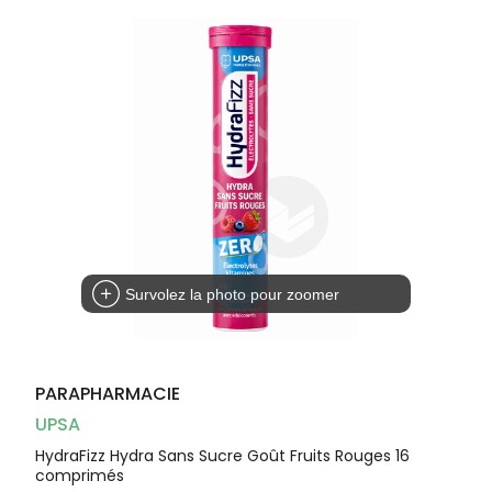
Dispositifs
Cheveux
médicaux
Corps
Homme
Solaire
Visage
Survolez la photo pour zoomer
PARAPHARMACIE
UPSA
HydraFizz Hydra Sans Sucre Goût Fruits Rouges 16
comprimés