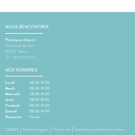
NOUS RENCONTRER
Pharmacie Atlantis
99 Avenue de Paris
91300
Massy
Tel :
09 67 10 91 64
NOS HORAIRES
Lundi
:
08:30-19:30
Mardi
:
08:30-19:30
Mercredi
:
08:30-19:30
Jeudi
:
08:30-19:30
Vendredi
:
08:30-19:30
Samedi
:
09:00-19:00
Dimanche
:
Fermé
CGUVL
Mentions légales
Plan du site
Données personnelles et cookies