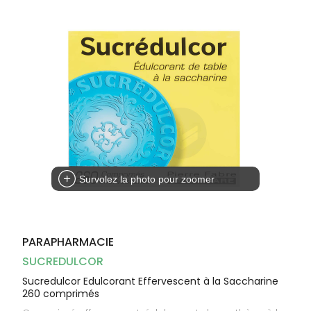
Dispositifs
Cheveux
médicaux
Corps
Homme
Solaire
Visage
Survolez la photo pour zoomer
PARAPHARMACIE
SUCREDULCOR
Sucredulcor Edulcorant Effervescent à la Saccharine
260 comprimés