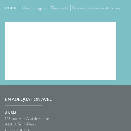
CGUVL
Mentions légales
Plan du site
Données personnelles et cookies
EN ADÉQUATION AVEC
ANSM
143 boulevard Anatole France
93200
Saint-Denis
01 55 87 30 00