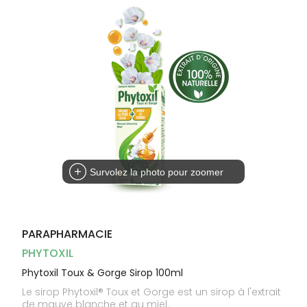
Dispositifs
Cheveux
médicaux
Corps
Homme
Solaire
Visage
Survolez la photo pour zoomer
PARAPHARMACIE
PHYTOXIL
Phytoxil Toux & Gorge Sirop 100ml
Le sirop Phytoxil® Toux et Gorge est un sirop à l'extrait
de mauve blanche et au miel.