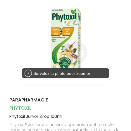
Dispositifs
Cheveux
médicaux
Corps
Homme
Solaire
Visage
Survolez la photo pour zoomer
PARAPHARMACIE
PHYTOXIL
Phytoxil Junior Sirop 100ml
Phytoxil® Junior est un sirop spécialement formulé
pour les enfants, aux arômes naturels de fraise et de