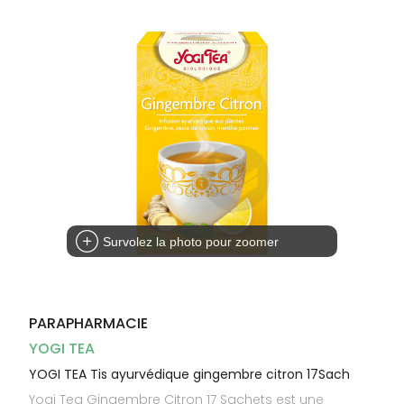
Dispositifs
Cheveux
médicaux
Corps
Homme
Solaire
Visage
Survolez la photo pour zoomer
PARAPHARMACIE
YOGI TEA
YOGI TEA Tis ayurvédique gingembre citron 17Sach
Yogi Tea Gingembre Citron 17 Sachets est une