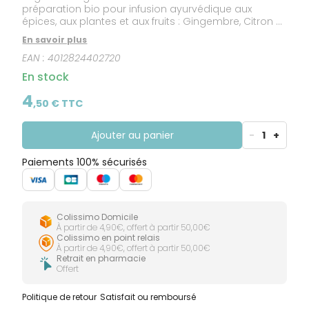
préparation bio pour infusion ayurvédique aux
épices, aux plantes et aux fruits : Gingembre, Citron et
Menthe poivrée.Cette infusion revigorante à la saveur
En savoir plus
épicée du Gingembre réchauffe le cœur et élève
EAN :
4012824402720
l'esprit. Le Citron apporte une touche fruitée et acide
qui rafraîchit et revigore l'âme et l'esprit. Elle contient
En stock
également de la citronnelle, de la réglisse et du
poivre noir qui ajoutent une légère douceur épicée. À
4
,
50
€ TTC
déguster en été comme en hiver, cette infusion vous
rafraîchira ou vous réchauffera selon la saison.
Produit certifié Bio par le label Agriculture Biologique.
Ajouter au panier
-
1
+
Paiements 100% sécurisés
Colissimo Domicile
À partir de 4,90€, offert à partir 50,00€
Colissimo en point relais
À partir de 4,90€, offert à partir 50,00€
Retrait en pharmacie
Offert
Politique de retour
Satisfait ou remboursé