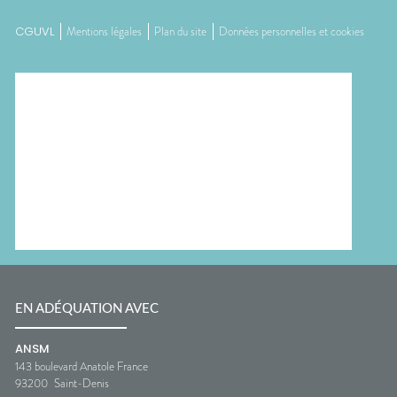
CGUVL
Mentions légales
Plan du site
Données personnelles et cookies
EN ADÉQUATION AVEC
ANSM
143 boulevard Anatole France
93200
Saint-Denis