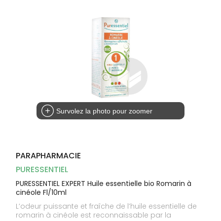
Homme
Solaire
Visage
Survolez la photo pour zoomer
PARAPHARMACIE
PURESSENTIEL
PURESSENTIEL EXPERT Huile essentielle bio Romarin à
cinéole Fl/10ml
L’odeur puissante et fraîche de l’huile essentielle de
romarin à cinéole est reconnaissable par la