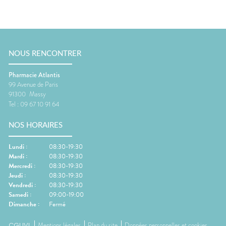
NOUS RENCONTRER
Pharmacie Atlantis
99 Avenue de Paris
91300
Massy
Tel :
09 67 10 91 64
NOS HORAIRES
Lundi
:
08:30-19:30
Mardi
:
08:30-19:30
Mercredi
:
08:30-19:30
Jeudi
:
08:30-19:30
Vendredi
:
08:30-19:30
Samedi
:
09:00-19:00
Dimanche
:
Fermé
CGUVL
Mentions légales
Plan du site
Données personnelles et cookies