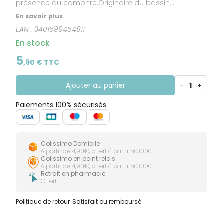
présence du camphre.Originaire du bassin
méditerranéen, le romarin est principalement produit
En savoir plus
en Espagne. Mais on le trouve un peu partout dans le
EAN :
3401599454811
monde : en France, au Portugal, au Maroc, en Afrique
du Sud, en Inde, en Chine, en Grande-Bretagne, en
En stock
Australie, aux Etats-Unis… Cette huile essentielle,
complément alimentaire, est HEBBD (Huile Essentielle
5
,
90
€ TTC
Botaniquement et Biochimiquement Définie).
Ajouter au panier
-
1
+
Paiements 100% sécurisés
Colissimo Domicile
À partir de 4,90€, offert à partir 50,00€
Colissimo en point relais
À partir de 4,90€, offert à partir 50,00€
Retrait en pharmacie
Offert
Politique de retour
Satisfait ou remboursé