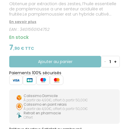
Obtenue par extraction des zestes, l’huile essentielle
de pamplemousse a une senteur acidulée et
fruitée.Le pamplemoussier est un hybride cultivé
principalement en Amérique, en Afrique du Sud et en
En savoir plus
Israël. La Floride est le plus gros exportateur de
EAN :
3401560104752
pamplemousse. Il faudra patienter 7 à 10 ans avant
que le pamplemoussier n’atteigne 7 à 8 mètres de
En stock
haut et produise des fruits. Cette huile essentielle est
HEBBD (Huile Essentielle Botaniquement et
7
,
90
€ TTC
Biochimiquement Définie).
Ajouter au panier
-
1
+
Paiements 100% sécurisés
Colissimo Domicile
À partir de 4,90€, offert à partir 50,00€
Colissimo en point relais
À partir de 4,90€, offert à partir 50,00€
Retrait en pharmacie
Offert