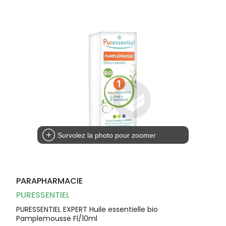
Dispositifs
Cheveux
médicaux
Corps
Homme
Solaire
Visage
Survolez la photo pour zoomer
PARAPHARMACIE
PURESSENTIEL
PURESSENTIEL EXPERT Huile essentielle bio
Pamplemousse Fl/10ml