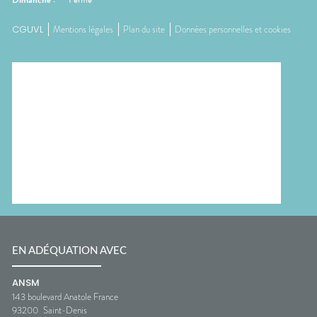
Dimanche
:
Fermé
CGUVL
Mentions légales
Plan du site
Données personnelles et cookies
EN ADÉQUATION AVEC
ANSM
143 boulevard Anatole France
93200
Saint-Denis