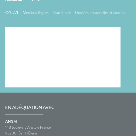
Dimanche
:
Fermé
CGUVL
Mentions légales
Plan du site
Données personnelles et cookies
EN ADÉQUATION AVEC
ANSM
143 boulevard Anatole France
93200
Saint-Denis