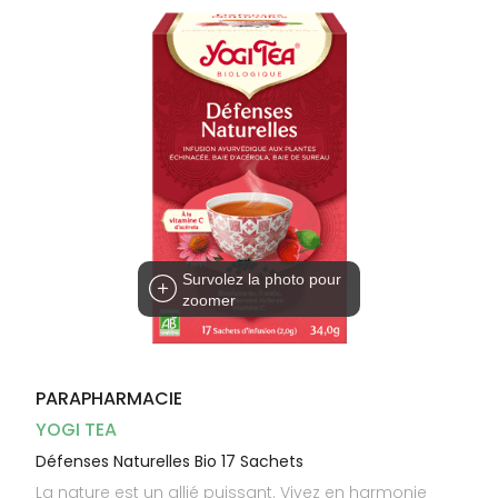
Dispositifs
Cheveux
médicaux
Corps
Homme
Solaire
Visage
Survolez la photo pour
zoomer
PARAPHARMACIE
YOGI TEA
Défenses Naturelles Bio 17 Sachets
La nature est un allié puissant. Vivez en harmonie