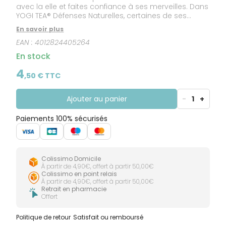
avec la elle et faites confiance à ses merveilles. Dans
YOGI TEA® Défenses Naturelles, certaines de ses
enchantements s'unissent : en plus d'une
En savoir plus
alimentation variée et équilibrée dans le cadre d’un
EAN :
4012824405264
style de vie sain, la vitamine C de l'acérola peut
soutenir votre système immunitaire. Combinée à la
En stock
légère amertume de l'échinacée et à la baie de
sureau fruitée, cette infusion vous procure une
4
,
50
€ TTC
expérience gustative agréable empreinte de bien-
être. L'infusion pour ceux qui puisent leur force dans
la nature.
Ajouter au panier
-
1
+
Paiements 100% sécurisés
Colissimo Domicile
À partir de 4,90€, offert à partir 50,00€
Colissimo en point relais
À partir de 4,90€, offert à partir 50,00€
Retrait en pharmacie
Offert
Politique de retour
Satisfait ou remboursé