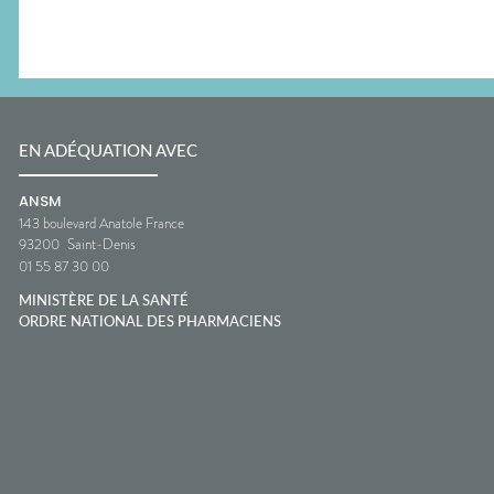
EN ADÉQUATION AVEC
ANSM
143 boulevard Anatole France
93200
Saint-Denis
01 55 87 30 00
MINISTÈRE DE LA SANTÉ
ORDRE NATIONAL DES PHARMACIENS