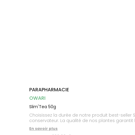
Dispositifs
Cheveux
médicaux
Corps
Homme
Solaire
Visage
PARAPHARMACIE
OWARI
Slim'Tea 50g
Choisissez la durée de notre produit best-seller Slim'Tea en fonction de vos objectifs de perte de poids. Toutes nos plantes sont cultivées sans pesticide et
conservateur. La qualité de nos plantes garantit 
En savoir plus