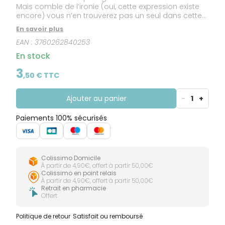
Mais comble de l’ironie (oui, cette expression existe
encore) vous n’en trouverez pas un seul dans cette
gourde car nous les avons toutes égrainées pour
En savoir plus
offrir à Bébé la crème de la crème de la framboise…
EAN :
3760262840253
et c’était pas de la tarte !
En stock
3
,
50
€ TTC
Ajouter au panier
-
1
+
Paiements 100% sécurisés
Colissimo Domicile
À partir de 4,90€, offert à partir 50,00€
Colissimo en point relais
À partir de 4,90€, offert à partir 50,00€
Retrait en pharmacie
Offert
Politique de retour
Satisfait ou remboursé