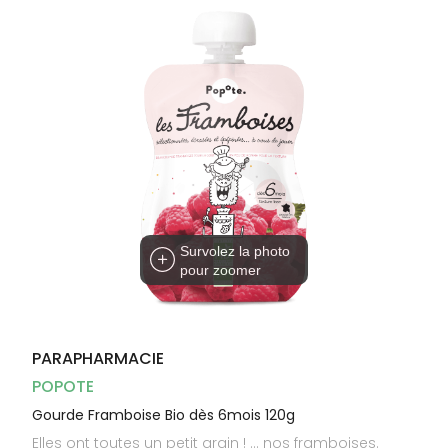
Dispositifs
Cheveux
médicaux
Corps
Homme
Solaire
Visage
Survolez la photo
pour zoomer
PARAPHARMACIE
POPOTE
Gourde Framboise Bio dès 6mois 120g
Elles ont toutes un petit grain ! … nos framboises.