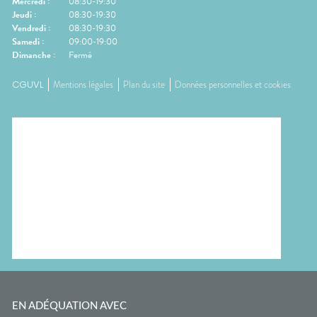
Mercredi
:
08:30-19:30
Jeudi
:
08:30-19:30
Vendredi
:
08:30-19:30
Samedi
:
09:00-19:00
Dimanche
:
Fermé
CGUVL
Mentions légales
Plan du site
Données personnelles et cookies
EN ADÉQUATION AVEC