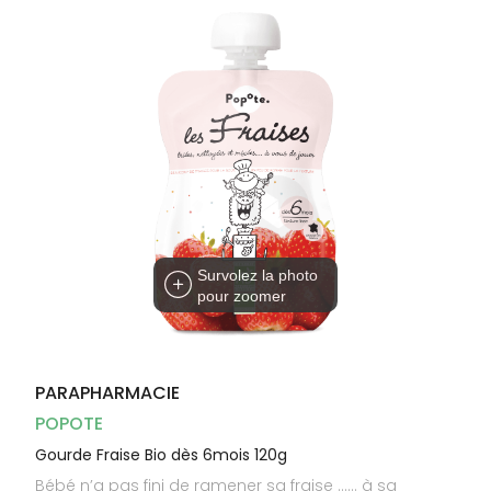
Dispositifs
Cheveux
médicaux
Corps
Homme
Solaire
Visage
Survolez la photo
pour zoomer
PARAPHARMACIE
POPOTE
Gourde Fraise Bio dès 6mois 120g
Bébé n’a pas fini de ramener sa fraise …… à sa