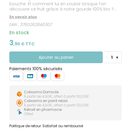
bouche. Et comment lui en vouloir lorsque l’on
découvre ce fruit grâce à notre gourde 100% bio ?
Quoi de meilleur qu’une compote à la fraise pour
En savoir plus
bébés dès 6 mois. Faites lui découvrir ce parfum
EAN :
3760262840307
doux qui sent bon l’été ! Notre fraise est 100% bio et
lisse, facile à mélanger avec d’autres ingrédients
En stock
pour épater le palais de Bébé. Un petit peu de
cannelle, quelques touches de menthe et votre
3
,
90
€ TTC
purée devient un plat sur mesure pour Bébé, et tout
ça fait-maison ! Tous nos ingrédients sont
sélectionnés avec soin, cuits en douceur à la vapeur
Ajouter au panier
-
1
+
et surtout sans conservateurs !
Paiements 100% sécurisés
Colissimo Domicile
À partir de 4,90€, offert à partir 50,00€
Colissimo en point relais
À partir de 4,90€, offert à partir 50,00€
Retrait en pharmacie
Offert
Politique de retour
Satisfait ou remboursé