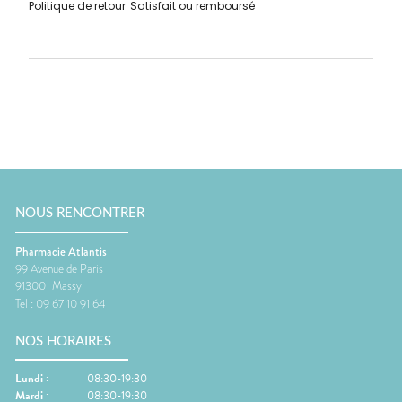
Politique de retour
Satisfait ou remboursé
NOUS RENCONTRER
Pharmacie Atlantis
99 Avenue de Paris
91300
Massy
Tel :
09 67 10 91 64
NOS HORAIRES
Lundi
:
08:30-19:30
Mardi
:
08:30-19:30