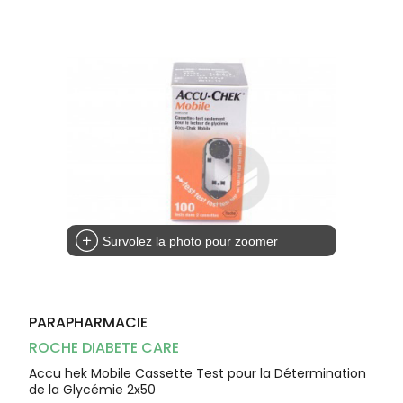
Dispositifs
Cheveux
médicaux
Corps
Homme
Solaire
Visage
Survolez la photo pour zoomer
PARAPHARMACIE
ROCHE DIABETE CARE
Accu hek Mobile Cassette Test pour la Détermination
de la Glycémie 2x50