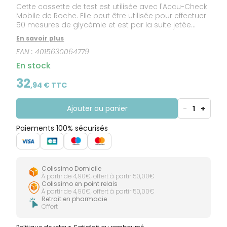
Cette cassette de test est utilisée avec l'Accu-Check
Mobile de Roche. Elle peut être utilisée pour effectuer
50 mesures de glycémie et est par la suite jetée
dans son ensemble. Ainsi tout contact direct avec
En savoir plus
les sites de test contaminés est évité. De plus moins
EAN :
4015630064779
de déchets sont produits lors de l'exécution du test,
ainsi que la mesure puissent être effectuée plus
En stock
facilement en mobile
32
,
94
€ TTC
Ajouter au panier
-
1
+
Paiements 100% sécurisés
Colissimo Domicile
À partir de 4,90€, offert à partir 50,00€
Colissimo en point relais
À partir de 4,90€, offert à partir 50,00€
Retrait en pharmacie
Offert