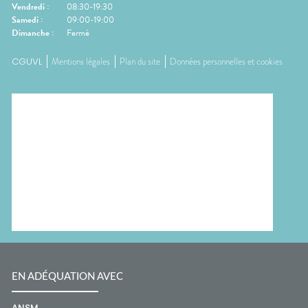
Vendredi
:
08:30-19:30
Samedi
:
09:00-19:00
Dimanche
:
Fermé
CGUVL
Mentions légales
Plan du site
Données personnelles et cookies
EN ADÉQUATION AVEC
ANSM