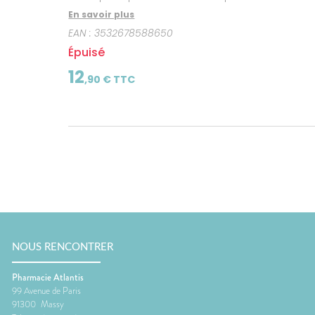
En savoir plus
EAN :
3532678588650
Épuisé
12
,
90
€ TTC
NOUS RENCONTRER
Pharmacie Atlantis
99 Avenue de Paris
91300
Massy