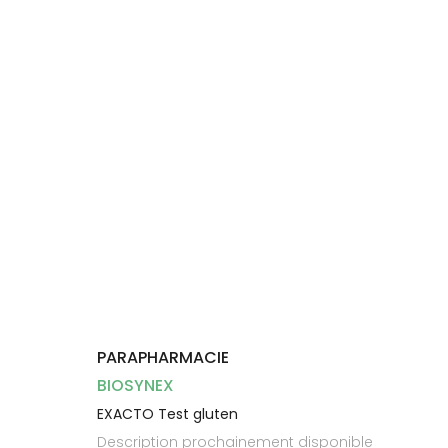
Dispositifs
Cheveux
médicaux
Corps
Homme
Solaire
Visage
PARAPHARMACIE
BIOSYNEX
EXACTO Test gluten
Description prochainement disponible