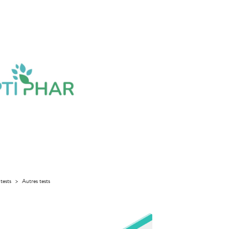
tests
>
Autres tests