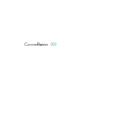
Connexion
Panier
(
0
)