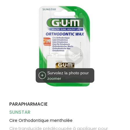
Dispositifs
Cheveux
médicaux
Corps
Homme
Solaire
Visage
Survolez la photo pour
zoomer
PARAPHARMACIE
SUNSTAR
Cire Orthodontique mentholée
Cire translucide prédécoupée à appliquer pour