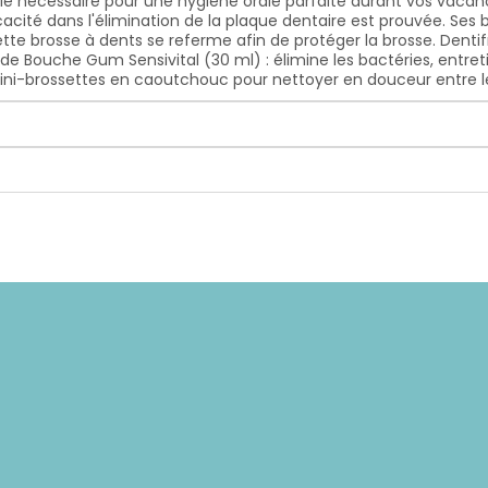
le nécessaire pour une hygiène orale parfaite durant vos vacanc
cacité dans l'élimination de la plaque dentaire est prouvée. Ses
ette brosse à dents se referme afin de protéger la brosse. Dentif
in de Bouche Gum Sensivital (30 ml) : élimine les bactéries, entr
 mini-brossettes en caoutchouc pour nettoyer en douceur entre l