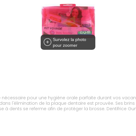
Survolez la photo
pour zoomer
 nécessaire pour une hygiène orale parfaite durant vos vacance
dans l'élimination de la plaque dentaire est prouvée. Ses brins
e à dents se referme afin de protéger la brosse. Dentifrice Gum 
e Gum Sensivital (30 ml) : élimine les bactéries, entretient la 
ttes en caoutchouc pour nettoyer en douceur entre les dents.