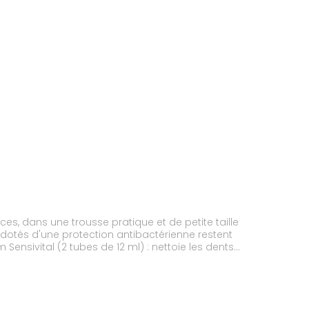
s, dans une trousse pratique et de petite taille
 dotés d'une protection antibactérienne restent
Sensivital (2 tubes de 12 ml) : nettoie les dents
santé bucco-dentaire. Mini-Brossettes Gum Soft-