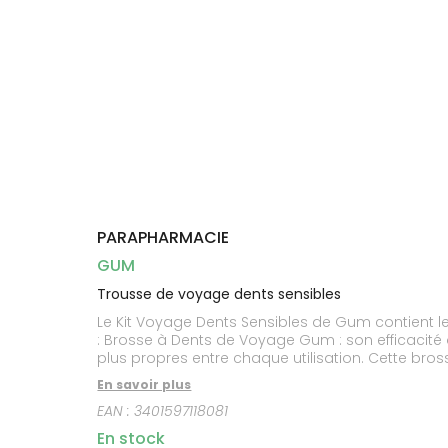
Dispositifs
Cheveux
médicaux
Corps
Homme
Solaire
Visage
PARAPHARMACIE
GUM
Trousse de voyage dents sensibles
Le Kit Voyage Dents Sensibles de Gum contient le
: Brosse à Dents de Voyage Gum : son efficacité 
plus propres entre chaque utilisation. Cette bross
et prévient la sensibilité dentaire. Bain de Bouch
En savoir plus
Picks (4 brossettes taille Regular) : mini-brosse
EAN :
3401597118081
En stock