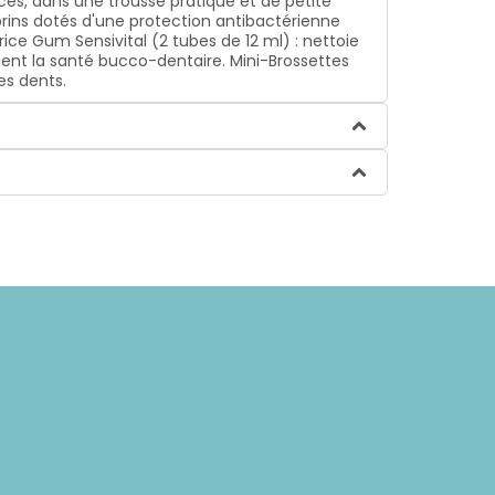
es, dans une trousse pratique et de petite
 brins dotés d'une protection antibactérienne
rice Gum Sensivital (2 tubes de 12 ml) : nettoie
etient la santé bucco-dentaire. Mini-Brossettes
es dents.