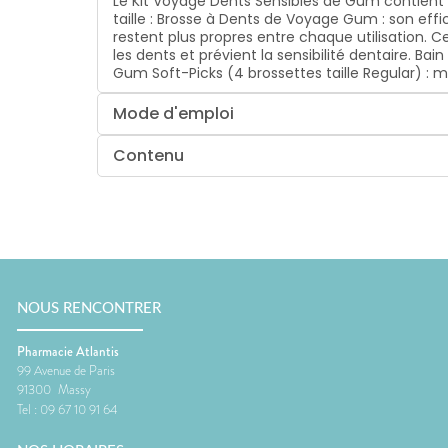
Le Kit Voyage Dents Sensibles de Gum contient 
taille : Brosse à Dents de Voyage Gum : son effi
restent plus propres entre chaque utilisation. C
les dents et prévient la sensibilité dentaire. Ba
Gum Soft-Picks (4 brossettes taille Regular) :
Mode d'emploi
Contenu
NOUS RENCONTRER
Pharmacie Atlantis
99 Avenue de Paris
91300
Massy
Tel :
09 67 10 91 64