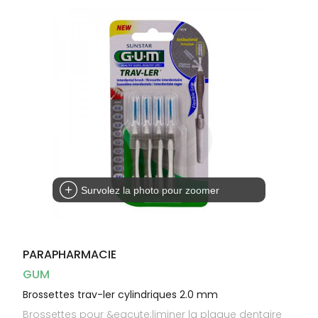
Dispositifs
Cheveux
médicaux
Corps
Homme
Solaire
Visage
Survolez la photo pour zoomer
PARAPHARMACIE
GUM
Brossettes trav-ler cylindriques 2.0 mm
Brossettes pour &eacute;liminer la plaque dentaire