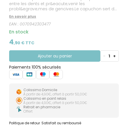
entre les dents et pr&eacute;venir les
probl&egrave;mes de gencives.Le capuchon sert de
manche pour mieux acc&eacute;der aux zones
En savoir plus
post&eacute;rieures.&nbsp;Petite et pratique, cette
EAN :
0070942303477
brossette ambulatoire est pr&ecirc;te &agrave;
l&rsquo;emploi.Protection antibact&eacute;rienne :
En stock
les brossettes sont prot&eacute;g&eacute;es par un
agent antibact&eacute;rien, la chlorhexidine, qui
4
,
90
€ TTC
inhibe la croissance bact&eacute;rienne sur les
brossettes jusqu&rsquo;&agrave; 2 semaines.Avec
a&eacute;ration, le capuchon prot&egrave;ge la
Ajouter au panier
-
1
+
brossette tout en lui permettant de s&eacute;cher.
Paiements 100% sécurisés
Colissimo Domicile
À partir de 4,90€, offert à partir 50,00€
Colissimo en point relais
À partir de 4,90€, offert à partir 50,00€
Retrait en pharmacie
Offert
Politique de retour
Satisfait ou remboursé