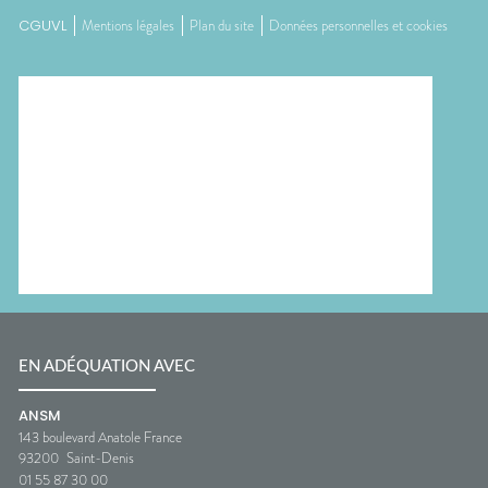
CGUVL
Mentions légales
Plan du site
Données personnelles et cookies
EN ADÉQUATION AVEC
ANSM
143 boulevard Anatole France
93200
Saint-Denis
01 55 87 30 00