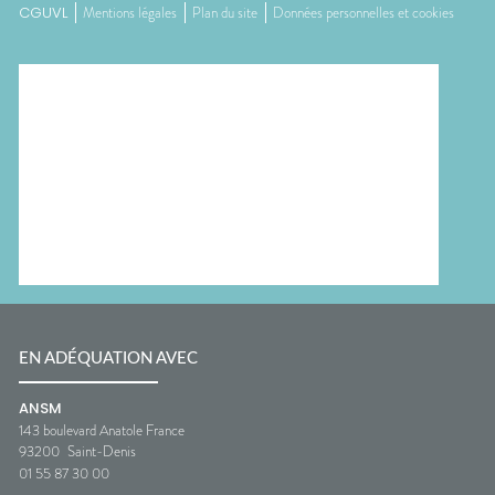
CGUVL
Mentions légales
Plan du site
Données personnelles et cookies
EN ADÉQUATION AVEC
ANSM
143 boulevard Anatole France
93200
Saint-Denis
01 55 87 30 00