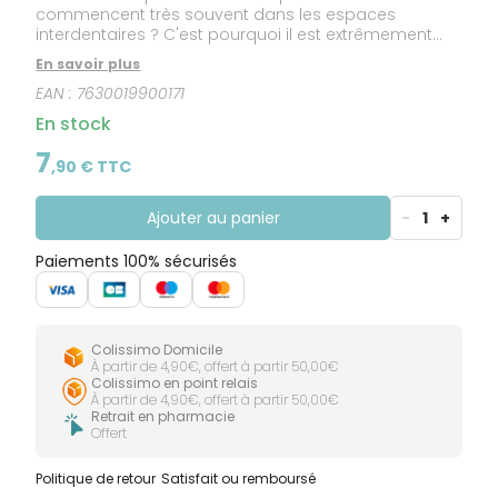
commencent très souvent dans les espaces
interdentaires ? C'est pourquoi il est extrêmement
important de nettoyer ces zones, mais sachez qu'un
En savoir plus
simple brossage ne suffira pas. En nous basant sur
EAN :
7630019900171
la recherche scientifique, nous avons développé une
brossette interdentaire innovante, spécifiquement
En stock
conçue pour fournir le maximum de confort et
d'efficacité. Utilisez la brossette GUM TRAV-LER au
7
,
90
€ TTC
moins deux fois par jour, après chaque repas, pour
garder une bouche propre et saine. Compacte et
facile à utiliser, cette brossette convient aussi aux
Ajouter au panier
-
1
+
porteurs de prothèse, d’appareil orthodontique ou
de bridge.
Paiements 100% sécurisés
Colissimo Domicile
À partir de 4,90€, offert à partir 50,00€
Colissimo en point relais
À partir de 4,90€, offert à partir 50,00€
Retrait en pharmacie
Offert
Politique de retour
Satisfait ou remboursé