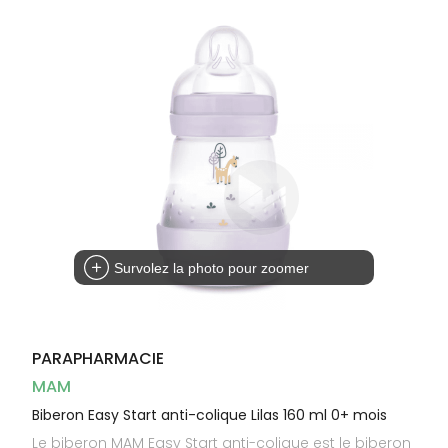
Dispositifs
Cheveux
médicaux
Corps
Homme
Solaire
Visage
Survolez la photo pour zoomer
PARAPHARMACIE
MAM
Biberon Easy Start anti-colique Lilas 160 ml 0+ mois
Le biberon MAM Easy Start anti-colique est le biberon