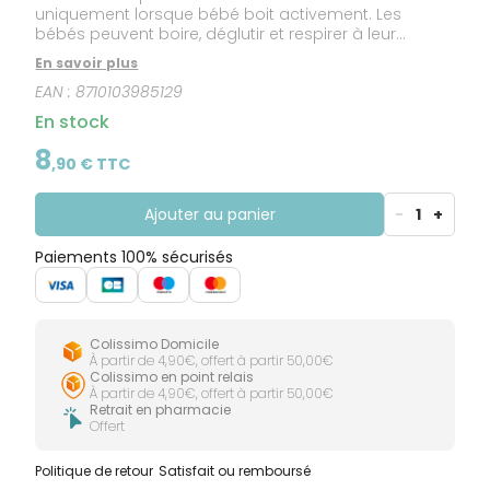
uniquement lorsque bébé boit activement. Les
bébés peuvent boire, déglutir et respirer à leur
rythme naturel, comme au sein, ce qui facilite
En savoir plus
l’alternance sein/biberon.
EAN :
8710103985129
En stock
8
,
90
€ TTC
Ajouter au panier
-
1
+
Paiements 100% sécurisés
Colissimo Domicile
À partir de 4,90€, offert à partir 50,00€
Colissimo en point relais
À partir de 4,90€, offert à partir 50,00€
Retrait en pharmacie
Offert
Politique de retour
Satisfait ou remboursé