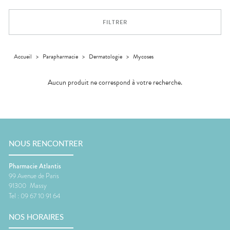
Dispositifs
Cheveux
médicaux
Corps
FILTRER
Homme
Solaire
Visage
Accueil
>
Parapharmacie
>
Dermatologie
>
Mycoses
Aucun produit ne correspond à votre recherche.
NOUS RENCONTRER
Pharmacie Atlantis
99 Avenue de Paris
91300
Massy
Tel :
09 67 10 91 64
NOS HORAIRES