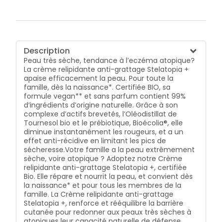
Description
Peau très sèche, tendance à l’eczéma atopique?
La crème relipidante anti-grattage Stelatopia +
apaise efficacement la peau. Pour toute la
famille, dès la naissance*. Certifiée BIO, sa
formule vegan** et sans parfum contient 99%
d’ingrédients d’origine naturelle. Grâce à son
complexe d’actifs brevetés, l’Oléodistillat de
Tournesol bio et le prébiotique, Bioécolia®, elle
diminue instantanément les rougeurs, et a un
effet anti-récidive en limitant les pics de
sécheresse.Votre famille a la peau extrêmement
sèche, voire atopique ? Adoptez notre Crème
relipidante anti-grattage Stelatopia +, certifiée
Bio. Elle répare et nourrit la peau, et convient dès
la naissance* et pour tous les membres de la
famille. La Crème relipidante anti-grattage
Stelatopia +, renforce et rééquilibre la barrière
cutanée pour redonner aux peaux très sèches à
atopiques leur capacité naturelle de défense.